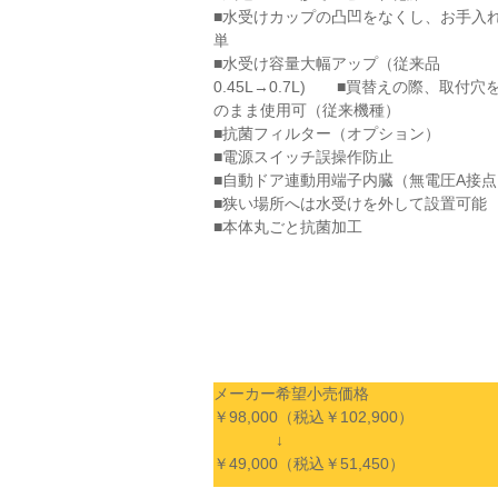
■水受けカップの凸凹をなくし、お手入
単
■水受け容量大幅アップ（従来品
0.45L→0.7L) ■買替えの際、取付穴
のまま使用可（従来機種）
■抗菌フィルター（オプション）
■電源スイッチ誤操作防止
■自動ドア連動用端子内臓（無電圧A接点
■狭い場所へは水受けを外して設置可能
■本体丸ごと抗菌加工
メーカー希望小売価格
￥98,000（税込￥102,900）
↓
￥49,000（税込￥51,450）