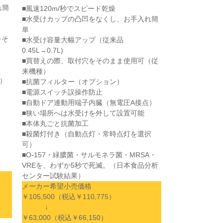
れ簡
■風速120m/秒でスピード乾燥
■水受けカップの凸凹をなくし、お手入れ簡
単
をそ
■水受け容量大幅アップ（従来品
0.45L→0.7L)
■買替えの際、取付穴をそのまま使用可（従
来機種）
）
■抗菌フィルター（オプション）
■電源スイッチ誤操作防止
■自動ドア連動用端子内臓（無電圧A接点）
■狭い場所へは水受けを外して設置可能
■本体丸ごと抗菌加工
■殺菌灯付き（自動点灯・常時点灯を選択
可）
■O-157・緑膿菌・サルモネラ菌・MRSA・
VREを、わずか5秒で死滅。（日本食品分析
センター試験結果）
メーカー希望小売価格
￥105,500（税込￥110,775）
↓
￥63,000（税込￥66,150）